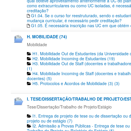
qual obteve aproveitamento anteriormente a UC do plan
como extracurriculares ou como UC isoladas, é necessá
creditação?
G1.04. Se o curso for reestruturado, sendo o estudant
mudança curricular, é necessário pedir creditação?
G1.05. É necessária inscrição nas UC em que obtém 
H. MOBILIDADE (74)
Mobilidade
H1. Mobilidade Out de Estudantes (da Universidade 
H2. Mobilidade Incoming de Estudantes (19)
H3. Mobilidade Out de Staff (docentes e trabalhador
(1)
H4. Mobilidade Incoming de Staff (docentes e trabal
docentes) (5)
H5. Protocolos e Acordos de Mobilidade (3) (3)
I. TESE/DISSERTAÇÃO/TRABALHO DE PROJETO/EST
Tese/Dissertação/Trabalho de Projeto/Estágio
I1. Entrega de projeto de tese ou de dissertação ou 
projeto ou de estágio (7)
I2. Admissão a Provas Públicas - Entrega de tese ou
Trabalho de Projeto ou Relatório de Estágio (5)