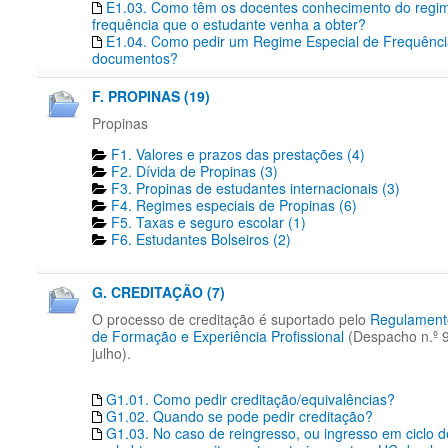
E1.03. Como têm os docentes conhecimento do regim
frequência que o estudante venha a obter?
E1.04. Como pedir um Regime Especial de Frequência
documentos?
F. PROPINAS (19)
Propinas
F1. Valores e prazos das prestações (4)
F2. Dívida de Propinas (3)
F3. Propinas de estudantes internacionais (3)
F4. Regimes especiais de Propinas (6)
F5. Taxas e seguro escolar (1)
F6. Estudantes Bolseiros (2)
G. CREDITAÇÃO (7)
O processo de creditação é suportado pelo
Regulament
de Formação e Experiência Profissional
(Despacho n.º 
julho).
G1.01. Como pedir creditação/equivalências?
G1.02. Quando se pode pedir creditação?
G1.03. No caso de reingresso, ou ingresso em ciclo 