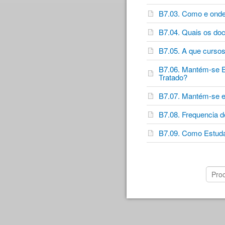
B7.03. Como e onde 
B7.04. Quais os do
B7.05. A que cursos
B7.06. Mantém-se Est
Tratado?
B7.07. Mantém-se es
B7.08. Frequencia 
B7.09. Como Estuda