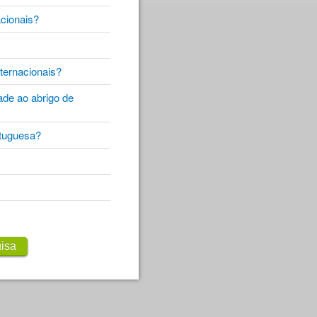
nacionais?
nternacionais?
ade ao abrigo de
ortuguesa?
isa