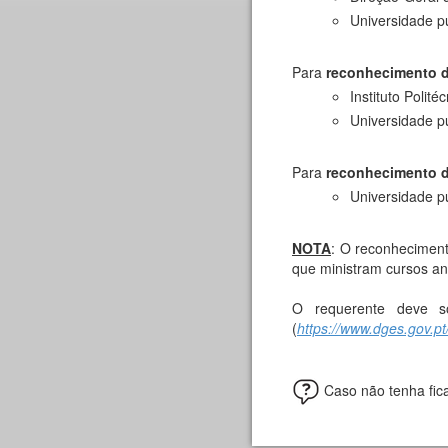
Universidade p
Para
reconhecimento de
Instituto Polité
Universidade p
Para
reconhecimento de
Universidade p
NOTA
: O reconhecimento
que ministram cursos a
O requerente deve so
(
https://www.dges.gov.pt
Caso não tenha fic