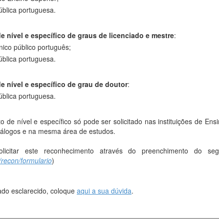
ública portuguesa.
 nível e específico de graus de licenciado e mestre
:
cnico público português;
ública portuguesa.
 nível e específico de grau de doutor
:
ública portuguesa.
 de nível e específico só pode ser solicitado nas instituições de En
nálogos e na mesma área de estudos.
licitar este reconhecimento através do preenchimento do seg
/recon/formulario
)
ado esclarecido, coloque
aqui a sua dúvida
.