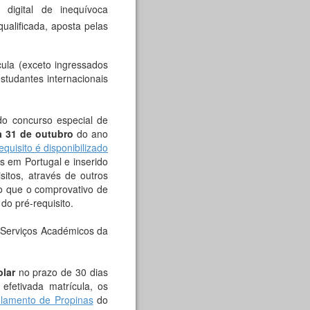
digital de inequívoca
ualificada, aposta pelas
cula (exceto ingressados
studantes internacionais
do concurso especial de
a 31 de outubro
do ano
quisito é disponibilizado
 em Portugal e inserido
itos, através de outros
do que o comprovativo de
do pré-requisito.
 Serviços Académicos da
olar
no prazo de 30 dias
efetivada matrícula, os
lamento de Propinas
do