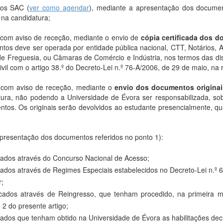
os SAC (
ver como agendar
), mediante a apresentação dos documen
 na candidatura;
o com aviso de receção, mediante o envio de
cópia certificada dos d
ntos deve ser operada por entidade pública nacional, CTT, Notários, A
de Freguesia, ou Câmaras de Comércio e Indústria, nos termos das d
ivil com o artigo 38.º do Decreto-Lei n.º 76-A/2006, de 29 de maio, na
o com aviso de receção, mediante o
envio dos documentos originai
tura, não podendo a Universidade de Évora ser responsabilizada, sob
ntos. Os originais serão devolvidos ao estudante presencialmente, q
presentação dos documentos referidos no ponto 1):
cados através do Concurso Nacional de Acesso;
ados através de Regimes Especiais estabelecidos no Decreto-Lei n.º 6
r;
cados através de Reingresso, que tenham procedido, na primeira ma
e 2 do presente artigo;
ados que tenham obtido na Universidade de Évora as habilitações dec