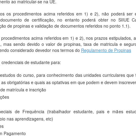
mento ao matricular-se na UÉ.
os os procedimentos acima referidos em 1) e 2), não poderá ser 
 documento de certificação, no entanto poderá obter no SIIUE C
ão de propinas e validação de documentos referidos no ponto 1.1).
rocedimentos acima referidos em 1) e 2), nos prazos estipulados, a
a, mas sendo devido o valor de propinas, taxa de matricula e seguro
 sendo considerado devedor nos termos do
Regulamento de Propinas
credenciais de estudante para:
 estudos do curso, para conhecimento das unidades curriculares que
is as obrigatórias e quais as optativas em que podem e devem inscreve
de matrícula e inscrição
ições
eciais de Frequência (trabalhador estudante, pais e mães estu
io nas aprendizagens, etc)
es
em Pagamento