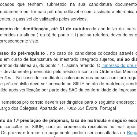
locados que tenham submetido na sua candidatura documento 
gnadamente em formato pdf não editável e com assinatura eletrónica q
ntes, e passível de validação pelos serviços.
mento de identificação, até 31 de
outubro
do ano letivo da matrí
eferidos na alínea ) ou b) do ponto 1.1) acima referido, devendo os e
orrespondente visto.
esso do pré-requisito
, no caso de candidatos colocados através 
is em curso de licenciatura ou mestrado integrado sujeitos,
até ao di
 termos da alínea a), do ponto 1.1. acima referido. O
impresso do pré-re
r devidamente preenchido pelo médico inscrito na Ordem dos Médicos
n-line
. No caso de candidatos colocados nos cursos com pré-requis
e pré-requisito deve ser anexado ao SIIUE no ato de matrícula, sen
btido após verificação por parte dos SAC da conformidade do impresso 
remetidos pro correio devem ser dirigidos para o seguinte endereço:
Largo dos Colegiais, Apartado 94, 7002-554 Évora, Portugal
o da 1.ª prestação de propinas, taxa de matrícula e seguro esc
o consultar no SIIUE, com as credenciais recebidas no mail após 
. Os prazos e formas de pagamento podem ser consultadas no
Regu