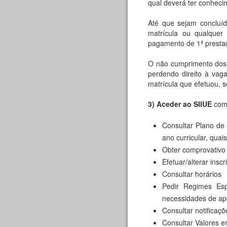
qual deverá ter conheci
Até que sejam concluíd
matrícula ou qualquer
pagamento de 1ª prestaç
O não cumprimento dos p
perdendo direito à vag
matrícula que efetuou,
3) Aceder ao SIIUE
com 
Consultar Plano de
ano curricular, qua
Obter comprovativo 
Efetuar/alterar inscr
Consultar horários
Pedir Regimes Esp
necessidades de apo
Consultar notificaçõ
Consultar Valores 