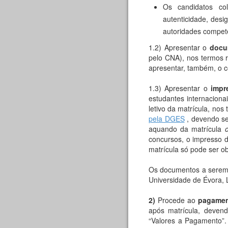
Os candidatos co
autenticidade, desi
autoridades compete
1.2) Apresentar o
docu
pelo CNA), nos termos r
apresentar, também, o c
1.3) Apresentar o
impr
estudantes internaciona
letivo da matrícula, nos
pela DGES
, devendo se
aquando da matrícula
o
concursos, o impresso d
matrícula só pode ser o
Os documentos a serem 
Universidade de Évora, 
2)
Procede ao
pagament
após matrícula, devend
“Valores a Pagamento”