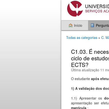
Início
Pergunt
Todas as categorias
»
C. 
C1.03. É neces
ciclo de estud
ECTS?
Última atualização 11 m
O estudante
após efetu
1)
A
validação dos doc
1.1) Apresentar os
do
apresentação ser efe
matrícula
: