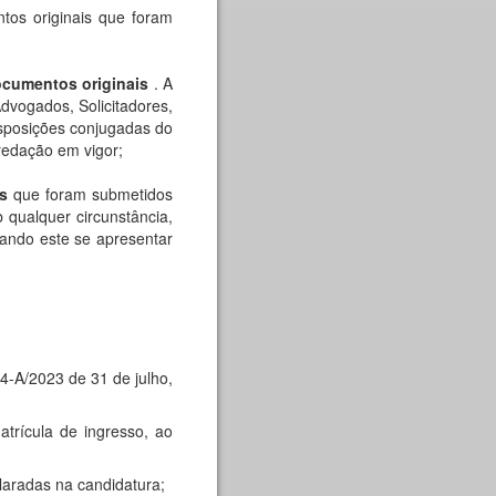
tos originais que foram
ocumentos originais
. A
dvogados, Solicitadores,
isposições conjugadas do
 redação em vigor;
s
que foram submetidos
 qualquer circunstância,
uando este se apresentar
4-A/2023 de 31 de julho,
trícula de ingresso, ao
laradas na candidatura;