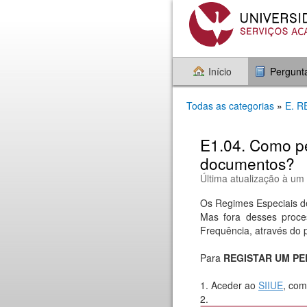
Início
Pergunt
Todas as categorias
»
E. 
E1.04. Como pe
documentos?
Última atualização à um
Os Regimes Especiais de
Mas fora desses proce
Frequência, através do 
Para
REGISTAR UM PE
1. Aceder ao
SIIUE
, com
2. 