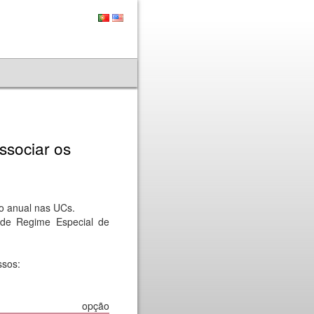
ssociar os
ão anual nas UCs.
 de Regime Especial de
ssos:
pção