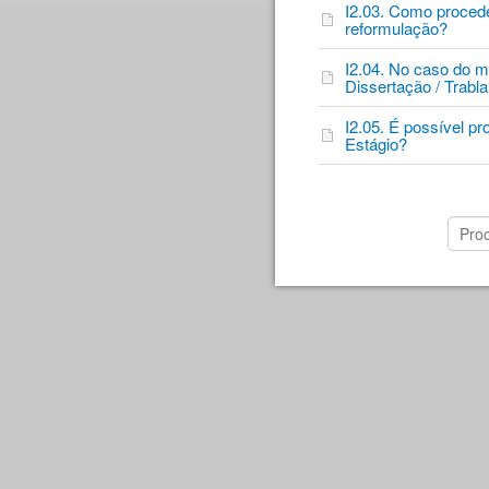
I2.03. Como proceder
reformulação?
I2.04. No caso do me
Dissertação / Trabl
I2.05. É possível pr
Estágio?