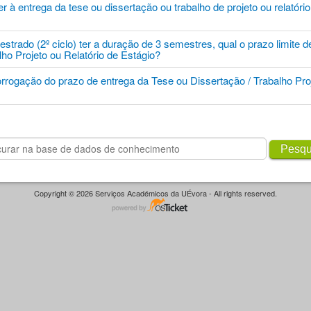
 à entrega da tese ou dissertação ou trabalho de projeto ou relatóri
strado (2º ciclo) ter a duração de 3 semestres, qual o prazo limite d
alho Projeto ou Relatório de Estágio?
orrogação do prazo de entrega da Tese ou Dissertação / Trabalho Proj
Pesqu
Copyright © 2026 Serviços Académicos da UÉvora - All rights reserved.