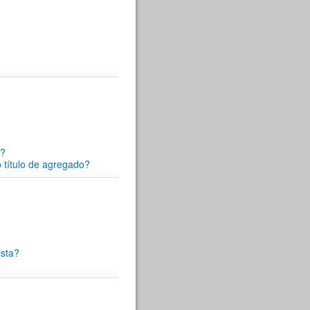
s?
 título de agregado?
ista?