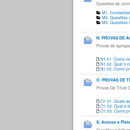
Questões de comi
M1. Comissões
M2. Questões d
M3. Questões d
N. PROVAS DE 
Provas de agrega
N1.01. Como re
N1.02. Qual o c
N1.03. Como pro
O. PROVAS DE T
Provas De Título 
O1.01. Quais as
O1.02. Qual a d
O1.03. Como pro
S. Acesso a Plat
Questões relativa