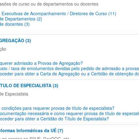
ssões de curso ou de departamentos ou docentes
 Executivas de Acompanhamento / Diretores de Curso (11)
e Departamentos​ (2)
e docentes​ (3)
AGREGAÇÃO (3)
ção
querer admissão a Provas de Agregação?
usto / taxa de emolumentos devidas pelo pedido de admissão a prova
ceder para obter a Carta de Agregação ou a Certidão de obtenção do
ÍTULO DE ESPECIALISTA (3)
De Especialista
 condições para requerer provas de título de especialista?
ocumentação necessária e como requerer provas de título de especial
ceder para obter a Certidão do Título de Especialista?
aformas Informáticas da UÉ (7)
s ao acesso ao SIIUE, GesDOC, etc...