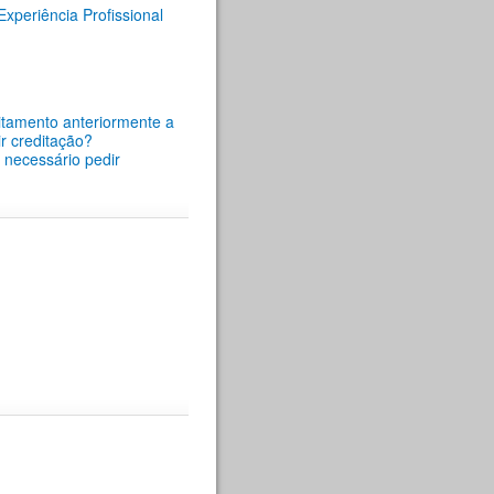
periência Profissional
itamento anteriormente a
r creditação?
é necessário pedir