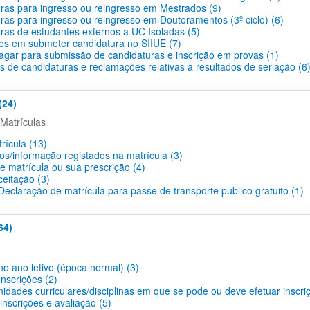
ras para ingresso ou reingresso em Mestrados (9)
ras para ingresso ou reingresso em Doutoramentos (3º ciclo) (6)
ras de estudantes externos a UC Isoladas (5)
des em submeter candidatura no SIIUE (7)
agar para submissão de candidaturas e inscrição em provas (1)
s de candidaturas e reclamações relativas a resultados de seriação (6
(24)
Matrículas
rícula (13)
os/informação registados na matrícula (3)
e matrícula ou sua prescrição (4)
ceitação (3)
eclaração de matrícula para passe de transporte publico gratuito (1)
64)
no ano letivo (época normal) (3)
nscrições (2)
idades curriculares/disciplinas em que se pode ou deve efetuar inscri
nscrições e avaliação (5)