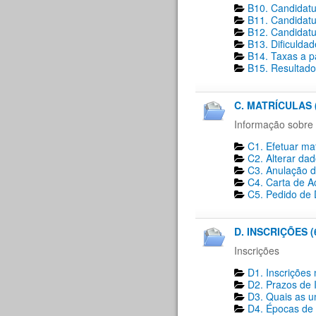
B10. Candidatu
B11. Candidatu
B12. Candidatu
B13. Dificulda
B14. Taxas a p
B15. Resultado
C. MATRÍCULAS 
Informação sobre 
C1. Efetuar mat
C2. Alterar dad
C3. Anulação d
C4. Carta de A
C5. Pedido de D
D. INSCRIÇÕES (
Inscrições
D1. Inscrições 
D2. Prazos de I
D3. Quais as un
D4. Épocas de i