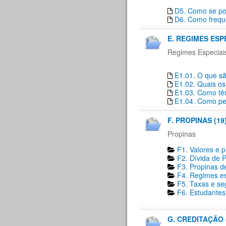
D5. Como se pod
D6. Como freque
E. REGIMES ESP
Regimes Especiai
E1.01. O que sã
E1.02. Quais os
E1.03. Como têm
E1.04. Como pe
F. PROPINAS (19
Propinas
F1. Valores e 
F2. Dívida de P
F3. Propinas de
F4. Regimes es
F5. Taxas e se
F6. Estudantes 
G. CREDITAÇÃO 