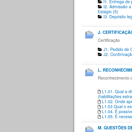
I1. Entrega de 
I2. Admissão a
Estágio (5)
I3. Depósito le
J. CERTIFICAÇÃO
Certificação
J1. Pedido de C
J2. Confirmaçã
L. RECONHECIM
Reconhecimento de
L1.01. Qual a d
(habilitações estr
L1.02. Onde apr
L1.03 Qual o es
L1.04. É possí
L1.05. É necess
M. QUESTÕES D