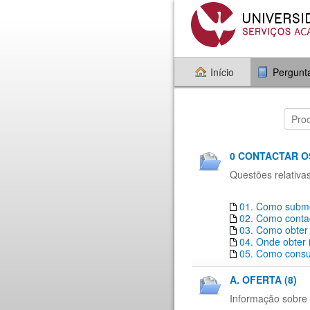
Início
Pergunt
0 CONTACTAR O
Questões relativa
01. Como subme
02. Como conta
03. Como obter
04. Onde obter
05. Como consul
A. OFERTA (8)
Informação sobre 