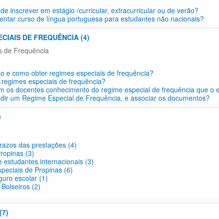
e inscrever em estágio /curricular, extracurricular ou de verão?
ntar curso de língua portuguesa para estudantes não nacionais?
ECIAIS DE FREQUÊNCIA (4)
s de Frequência
o e como obter regimes especiais de frequência?
 regimes especiais de frequência?
 os docentes conhecimento do regime especial de frequência que o 
dir um Regime Especial de Frequência, e associar os documentos?
)
prazos das prestações (4)
ropinas (3)
 estudantes internacionais (3)
peciais de Propinas (6)
guro escolar (1)
Bolseiros (2)
(7)