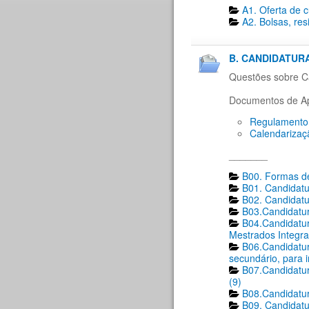
A1. Oferta de 
A2. Bolsas, res
B. CANDIDATURA
Questões sobre Ca
Documentos de Ap
Regulamento 
Calendarizaç
_______
B00. Formas de
B01. Candidatu
B02. Candidatu
B03.Candidatur
B04.Candidatur
Mestrados Integra
B06.Candidatur
secundário, para 
B07.Candidatur
(9)
B08.Candidatur
B09. Candidatu