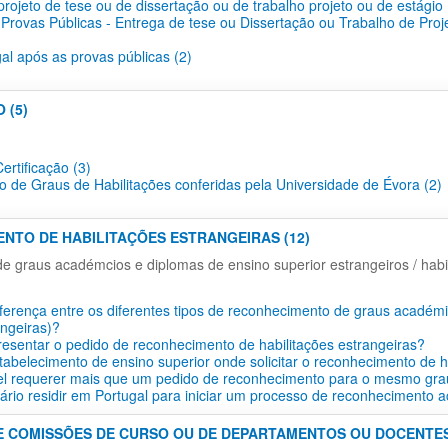
projeto de tese ou de dissertação ou de trabalho projeto ou de estágio 
 Provas Públicas - Entrega de tese ou Dissertação ou Trabalho de Proj
gal após as provas públicas (2)
 (5)
ertificação​ (3)
o de Graus de Habilitações conferidas pela Universidade de Évora (2)
ENTO DE HABILITAÇÕES ESTRANGEIRAS (12)
 graus académcios e diplomas de ensino superior estrangeiros / habil
iferença entre os diferentes tipos de reconhecimento de graus académi
angeiras)?
esentar o pedido de reconhecimento de habilitações estrangeiras?
tabelecimento de ensino superior onde solicitar o reconhecimento de h
vel requerer mais que um pedido de reconhecimento para o mesmo gra
ário residir em Portugal para iniciar um processo de reconhecimento 
E COMISSÕES DE CURSO OU DE DEPARTAMENTOS OU DOCENTES 