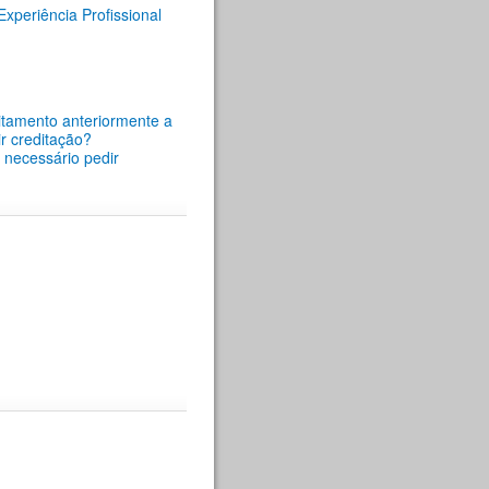
periência Profissional
itamento anteriormente a
r creditação?
é necessário pedir