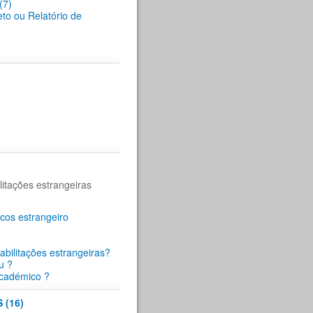
(7)
eto ou Relatório de
itações estrangeiras
cos estrangeiro
abilitações estrangeiras?
u ?
académico ?
(16)