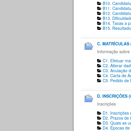
B10. Candidatu
B11. Candidatu
B12. Candidatu
B13. Dificulda
B14. Taxas a p
B15. Resultado
C. MATRÍCULAS 
Informação sobre 
C1. Efetuar mat
C2. Alterar dad
C3. Anulação d
C4. Carta de A
C5. Pedido de D
D. INSCRIÇÕES (
Inscrições
D1. Inscrições 
D2. Prazos de I
D3. Quais as un
D4. Épocas de i