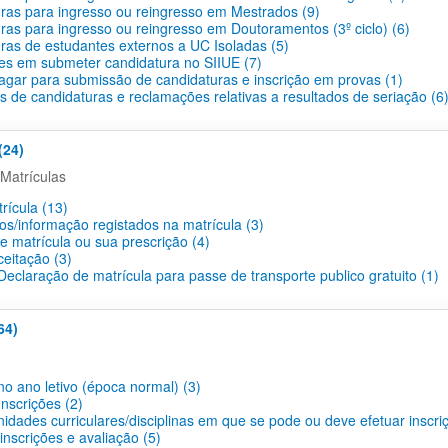
ras para ingresso ou reingresso em Mestrados (9)
ras para ingresso ou reingresso em Doutoramentos (3º ciclo) (6)
ras de estudantes externos a UC Isoladas (5)
des em submeter candidatura no SIIUE (7)
agar para submissão de candidaturas e inscrição em provas (1)
s de candidaturas e reclamações relativas a resultados de seriação (6
(24)
Matrículas
rícula (13)
os/informação registados na matrícula (3)
e matrícula ou sua prescrição (4)
ceitação (3)
eclaração de matrícula para passe de transporte publico gratuito (1)
64)
no ano letivo (época normal) (3)
nscrições (2)
idades curriculares/disciplinas em que se pode ou deve efetuar inscri
nscrições e avaliação (5)