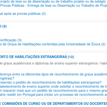
projeto de tese ou de dissertação ou de trabalho projeto ou de estágio 
 Provas Públicas - Entrega de tese ou Dissertação ou Trabalho de Proj
gal após as provas públicas (2)
 (5)
ertificação​ (3)
o de Graus de Habilitações conferidas pela Universidade de Évora (2)
ENTO DE HABILITAÇÕES ESTRANGEIRAS (12)
 graus académcios e diplomas de ensino superior estrangeiros / habil
iferença entre os diferentes tipos de reconhecimento de graus académi
angeiras)?
esentar o pedido de reconhecimento de habilitações estrangeiras?
tabelecimento de ensino superior onde solicitar o reconhecimento de h
vel requerer mais que um pedido de reconhecimento para o mesmo gra
ário residir em Portugal para iniciar um processo de reconhecimento 
E COMISSÕES DE CURSO OU DE DEPARTAMENTOS OU DOCENTES 