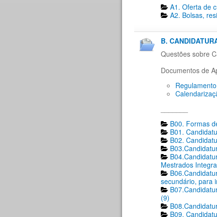
A1. Oferta de 
A2. Bolsas, res
B. CANDIDATURA
Questões sobre Ca
Documentos de Ap
Regulamento 
Calendarizaç
_______
B00. Formas de
B01. Candidatu
B02. Candidatu
B03.Candidatur
B04.Candidatur
Mestrados Integra
B06.Candidatur
secundário, para 
B07.Candidatur
(9)
B08.Candidatur
B09. Candidatu