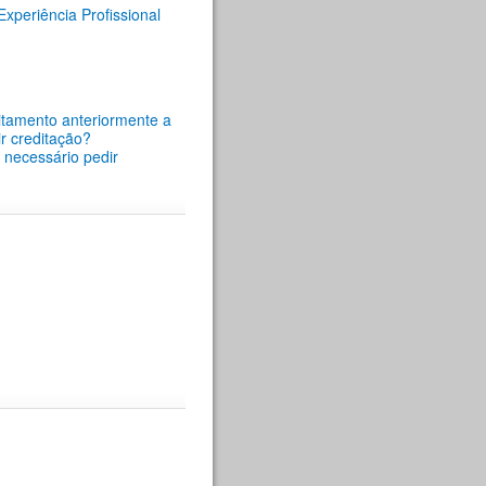
periência Profissional
itamento anteriormente a
r creditação?
é necessário pedir