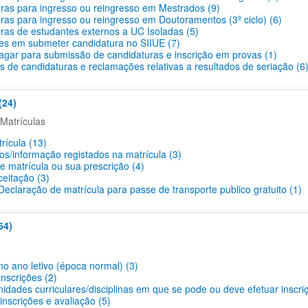
ras para ingresso ou reingresso em Mestrados (9)
ras para ingresso ou reingresso em Doutoramentos (3º ciclo) (6)
ras de estudantes externos a UC Isoladas (5)
des em submeter candidatura no SIIUE (7)
agar para submissão de candidaturas e inscrição em provas (1)
s de candidaturas e reclamações relativas a resultados de seriação (6
(24)
Matrículas
rícula (13)
os/informação registados na matrícula (3)
e matrícula ou sua prescrição (4)
ceitação (3)
eclaração de matrícula para passe de transporte publico gratuito (1)
64)
no ano letivo (época normal) (3)
nscrições (2)
idades curriculares/disciplinas em que se pode ou deve efetuar inscri
nscrições e avaliação (5)