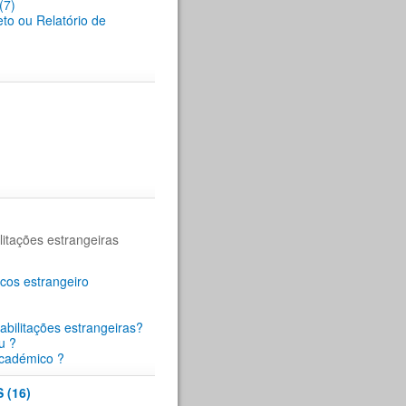
(7)
eto ou Relatório de
itações estrangeiras
cos estrangeiro
abilitações estrangeiras?
u ?
académico ?
(16)