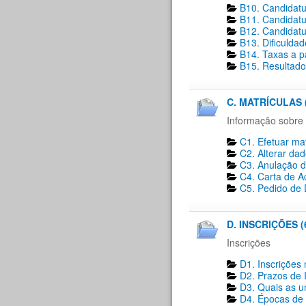
B10. Candidatu
B11. Candidatu
B12. Candidatu
B13. Dificulda
B14. Taxas a p
B15. Resultado
C. MATRÍCULAS 
Informação sobre 
C1. Efetuar mat
C2. Alterar dad
C3. Anulação d
C4. Carta de A
C5. Pedido de D
D. INSCRIÇÕES (
Inscrições
D1. Inscrições 
D2. Prazos de I
D3. Quais as un
D4. Épocas de i