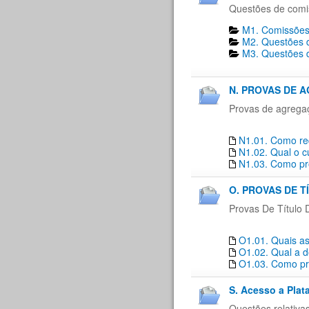
Questões de comi
M1. Comissões
M2. Questões d
M3. Questões d
N. PROVAS DE 
Provas de agrega
N1.01. Como re
N1.02. Qual o c
N1.03. Como pro
O. PROVAS DE T
Provas De Título 
O1.01. Quais as
O1.02. Qual a d
O1.03. Como pro
S. Acesso a Plat
Questões relativa