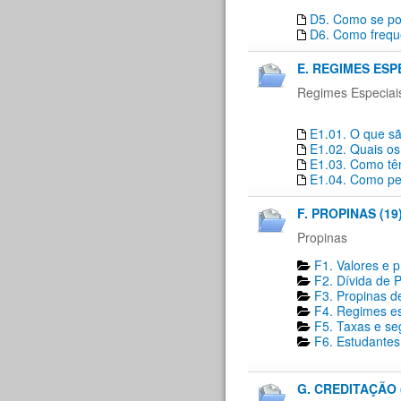
D5. Como se pod
D6. Como freque
E. REGIMES ESP
Regimes Especiai
E1.01. O que sã
E1.02. Quais os
E1.03. Como têm
E1.04. Como pe
F. PROPINAS (19
Propinas
F1. Valores e 
F2. Dívida de P
F3. Propinas de
F4. Regimes es
F5. Taxas e se
F6. Estudantes 
G. CREDITAÇÃO 