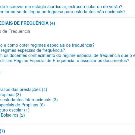
e inscrever em estágio /curricular, extracurricular ou de verão?
ntar curso de língua portuguesa para estudantes não nacionais?
ECIAIS DE FREQUÊNCIA (4)
s de Frequência
o e como obter regimes especiais de frequência?
 regimes especiais de frequência?
 os docentes conhecimento do regime especial de frequência que o 
dir um Regime Especial de Frequência, e associar os documentos?
)
prazos das prestações (4)
ropinas (3)
 estudantes internacionais (3)
peciais de Propinas (6)
guro escolar (1)
Bolseiros (2)
(7)