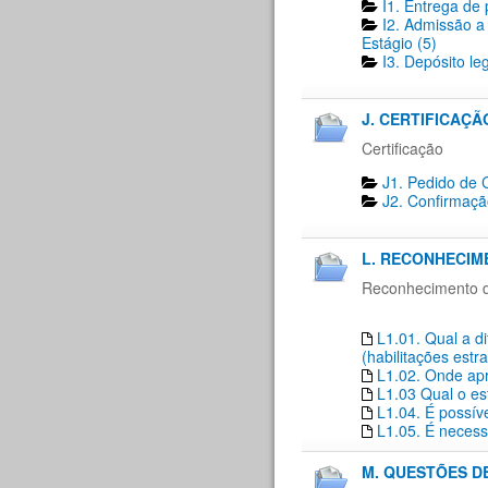
I1. Entrega de 
I2. Admissão a
Estágio (5)
I3. Depósito le
J. CERTIFICAÇÃO
Certificação
J1. Pedido de C
J2. Confirmaçã
L. RECONHECIM
Reconhecimento de
L1.01. Qual a d
(habilitações estr
L1.02. Onde apr
L1.03 Qual o es
L1.04. É possí
L1.05. É necess
M. QUESTÕES D