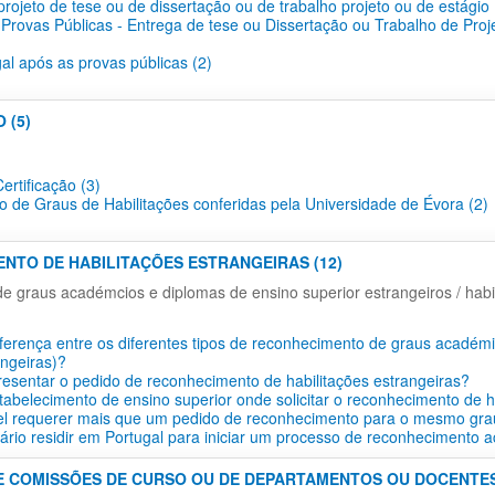
projeto de tese ou de dissertação ou de trabalho projeto ou de estágio 
 Provas Públicas - Entrega de tese ou Dissertação ou Trabalho de Proj
gal após as provas públicas (2)
 (5)
ertificação​ (3)
o de Graus de Habilitações conferidas pela Universidade de Évora (2)
ENTO DE HABILITAÇÕES ESTRANGEIRAS (12)
 graus académcios e diplomas de ensino superior estrangeiros / habil
iferença entre os diferentes tipos de reconhecimento de graus académi
angeiras)?
esentar o pedido de reconhecimento de habilitações estrangeiras?
tabelecimento de ensino superior onde solicitar o reconhecimento de h
vel requerer mais que um pedido de reconhecimento para o mesmo gra
ário residir em Portugal para iniciar um processo de reconhecimento 
E COMISSÕES DE CURSO OU DE DEPARTAMENTOS OU DOCENTES 