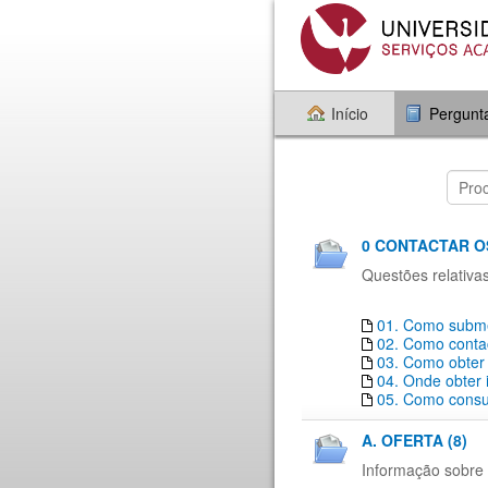
Início
Pergunt
0 CONTACTAR O
Questões relativa
01. Como subme
02. Como conta
03. Como obter
04. Onde obter
05. Como consul
A. OFERTA (8)
Informação sobre 