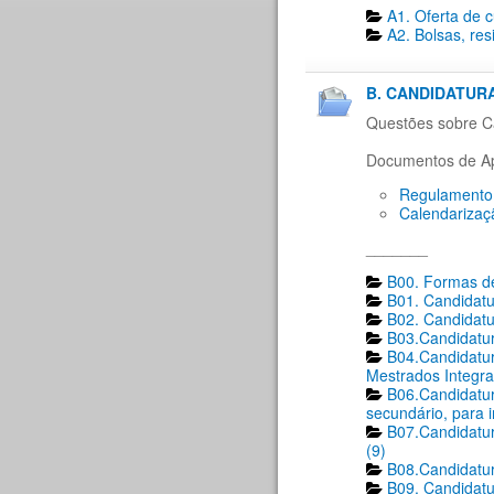
A1. Oferta de 
A2. Bolsas, res
B. CANDIDATURA
Questões sobre Ca
Documentos de Ap
Regulamento 
Calendarizaç
_______
B00. Formas de
B01. Candidatu
B02. Candidatu
B03.Candidatur
B04.Candidatur
Mestrados Integra
B06.Candidatur
secundário, para 
B07.Candidatur
(9)
B08.Candidatur
B09. Candidatu