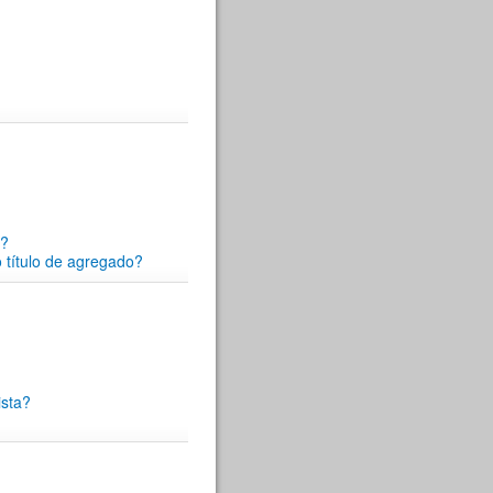
s?
 título de agregado?
ista?