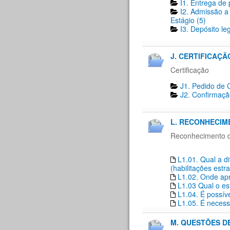
I1. Entrega de 
I2. Admissão a
Estágio (5)
I3. Depósito le
J. CERTIFICAÇÃO
Certificação
J1. Pedido de C
J2. Confirmaçã
L. RECONHECIM
Reconhecimento de
L1.01. Qual a d
(habilitações estr
L1.02. Onde apr
L1.03 Qual o es
L1.04. É possí
L1.05. É necess
M. QUESTÕES D