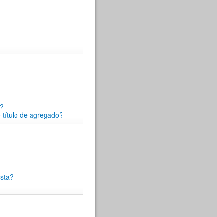
s?
 título de agregado?
ista?