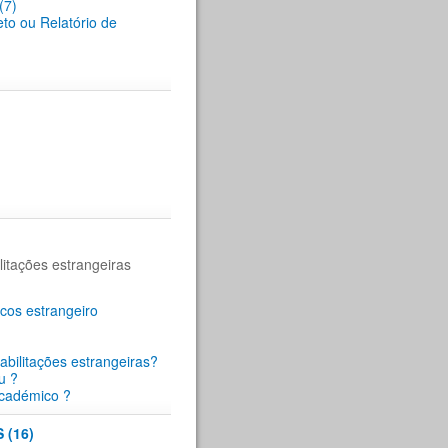
(7)
eto ou Relatório de
itações estrangeiras
cos estrangeiro
abilitações estrangeiras?
u ?
académico ?
(16)