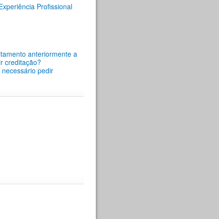
periência Profissional
itamento anteriormente a
r creditação?
é necessário pedir