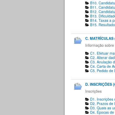
B10. Candidatu
B11. Candidatu
B12. Candidatu
B13. Dificulda
B14. Taxas a p
B15. Resultado
C. MATRÍCULAS 
Informação sobre 
C1. Efetuar mat
C2. Alterar dad
C3. Anulação d
C4. Carta de A
C5. Pedido de D
D. INSCRIÇÕES (
Inscrições
D1. Inscrições 
D2. Prazos de I
D3. Quais as un
D4. Épocas de i