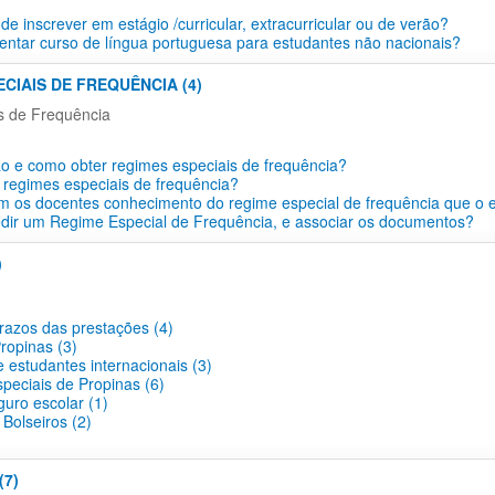
e inscrever em estágio /curricular, extracurricular ou de verão?
ntar curso de língua portuguesa para estudantes não nacionais?
ECIAIS DE FREQUÊNCIA (4)
s de Frequência
o e como obter regimes especiais de frequência?
 regimes especiais de frequência?
 os docentes conhecimento do regime especial de frequência que o 
dir um Regime Especial de Frequência, e associar os documentos?
)
prazos das prestações (4)
ropinas (3)
 estudantes internacionais (3)
peciais de Propinas (6)
guro escolar (1)
Bolseiros (2)
(7)