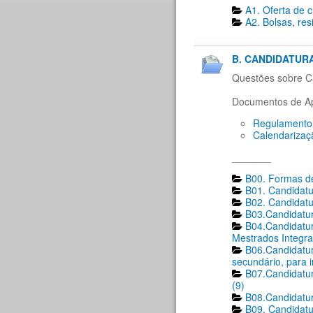
A1. Oferta de 
A2. Bolsas, res
B. CANDIDATURA
Questões sobre Ca
Documentos de Ap
Regulamento 
Calendarizaç
_______
B00. Formas de
B01. Candidatu
B02. Candidatu
B03.Candidatur
B04.Candidatur
Mestrados Integra
B06.Candidatur
secundário, para 
B07.Candidatur
(9)
B08.Candidatur
B09. Candidatu