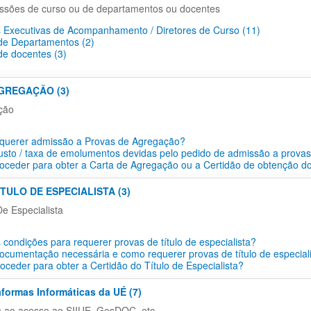
ssões de curso ou de departamentos ou docentes
 Executivas de Acompanhamento / Diretores de Curso (11)
e Departamentos​ (2)
e docentes​ (3)
AGREGAÇÃO (3)
ção
querer admissão a Provas de Agregação?
usto / taxa de emolumentos devidas pelo pedido de admissão a prova
ceder para obter a Carta de Agregação ou a Certidão de obtenção do
ÍTULO DE ESPECIALISTA (3)
De Especialista
 condições para requerer provas de título de especialista?
ocumentação necessária e como requerer provas de título de especial
ceder para obter a Certidão do Título de Especialista?
aformas Informáticas da UÉ (7)
s ao acesso ao SIIUE, GesDOC, etc...