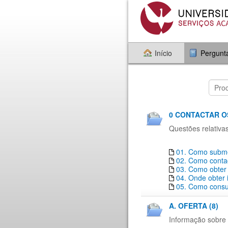
Início
Pergunt
0 CONTACTAR O
Questões relativa
01. Como subme
02. Como conta
03. Como obter
04. Onde obter
05. Como consul
A. OFERTA (8)
Informação sobre 