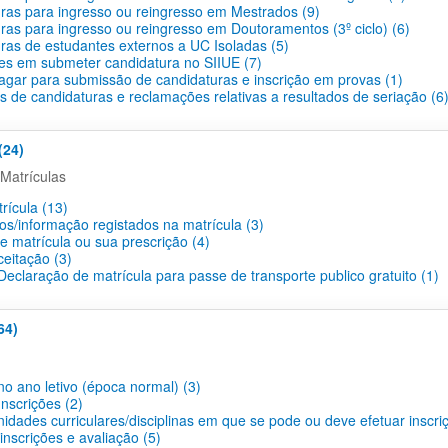
ras para ingresso ou reingresso em Mestrados (9)
ras para ingresso ou reingresso em Doutoramentos (3º ciclo) (6)
ras de estudantes externos a UC Isoladas (5)
des em submeter candidatura no SIIUE (7)
agar para submissão de candidaturas e inscrição em provas (1)
s de candidaturas e reclamações relativas a resultados de seriação (6
(24)
Matrículas
rícula (13)
os/informação registados na matrícula (3)
e matrícula ou sua prescrição (4)
ceitação (3)
eclaração de matrícula para passe de transporte publico gratuito (1)
64)
no ano letivo (época normal) (3)
nscrições (2)
idades curriculares/disciplinas em que se pode ou deve efetuar inscri
nscrições e avaliação (5)