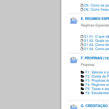
D5. Como se pod
D6. Como freque
E. REGIMES ESP
Regimes Especiai
E1.01. O que sã
E1.02. Quais os
E1.03. Como têm
E1.04. Como pe
F. PROPINAS (19
Propinas
F1. Valores e 
F2. Dívida de P
F3. Propinas de
F4. Regimes es
F5. Taxas e se
F6. Estudantes 
G. CREDITAÇÃO 