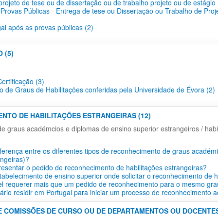
projeto de tese ou de dissertação ou de trabalho projeto ou de estágio 
 Provas Públicas - Entrega de tese ou Dissertação ou Trabalho de Proj
gal após as provas públicas (2)
 (5)
ertificação​ (3)
o de Graus de Habilitações conferidas pela Universidade de Évora (2)
ENTO DE HABILITAÇÕES ESTRANGEIRAS (12)
 graus académcios e diplomas de ensino superior estrangeiros / habil
iferença entre os diferentes tipos de reconhecimento de graus académi
angeiras)?
esentar o pedido de reconhecimento de habilitações estrangeiras?
tabelecimento de ensino superior onde solicitar o reconhecimento de h
vel requerer mais que um pedido de reconhecimento para o mesmo gra
ário residir em Portugal para iniciar um processo de reconhecimento 
E COMISSÕES DE CURSO OU DE DEPARTAMENTOS OU DOCENTES 