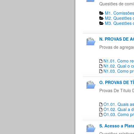
Questões de comi
M1. Comissões
M2. Questões d
M3. Questões d
N. PROVAS DE 
Provas de agrega
N1.01. Como re
N1.02. Qual o c
N1.03. Como pro
O. PROVAS DE T
Provas De Título 
O1.01. Quais as
O1.02. Qual a d
O1.03. Como pro
S. Acesso a Plat
Questões relativa