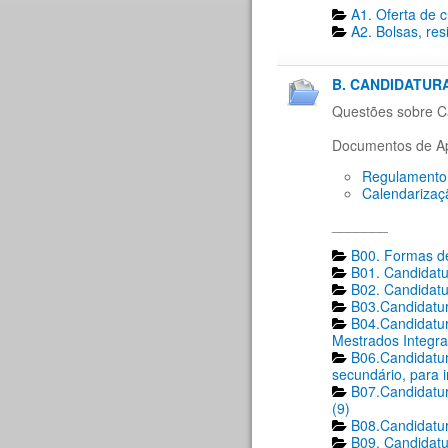
A1. Oferta de 
A2. Bolsas, res
B. CANDIDATURA
Questões sobre Ca
Documentos de Ap
Regulamento 
Calendarizaç
_______
B00. Formas de
B01. Candidatu
B02. Candidatu
B03.Candidatur
B04.Candidatur
Mestrados Integra
B06.Candidatur
secundário, para 
B07.Candidatur
(9)
B08.Candidatur
B09. Candidatu