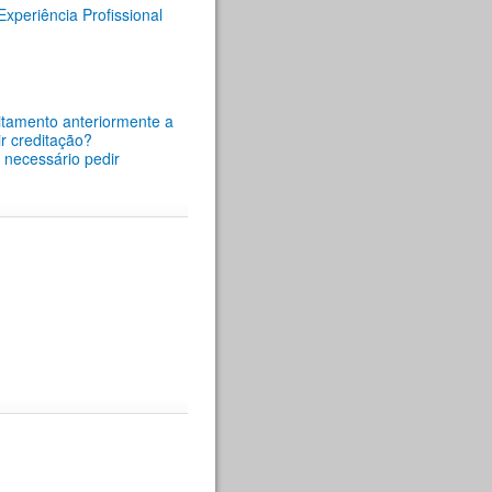
periência Profissional
itamento anteriormente a
r creditação?
é necessário pedir