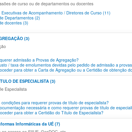
ssões de curso ou de departamentos ou docentes
 Executivas de Acompanhamento / Diretores de Curso (11)
e Departamentos​ (2)
e docentes​ (3)
AGREGAÇÃO (3)
ção
querer admissão a Provas de Agregação?
usto / taxa de emolumentos devidas pelo pedido de admissão a prova
ceder para obter a Carta de Agregação ou a Certidão de obtenção do
ÍTULO DE ESPECIALISTA (3)
De Especialista
 condições para requerer provas de título de especialista?
ocumentação necessária e como requerer provas de título de especial
ceder para obter a Certidão do Título de Especialista?
aformas Informáticas da UÉ (7)
s ao acesso ao SIIUE, GesDOC, etc...