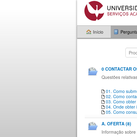
Início
Pergunt
0 CONTACTAR O
Questões relativa
01. Como subme
02. Como conta
03. Como obter
04. Onde obter
05. Como consul
A. OFERTA (8)
Informação sobre 