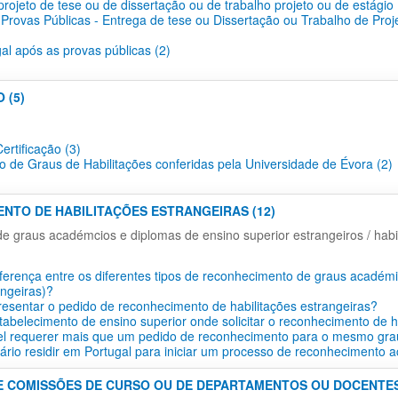
projeto de tese ou de dissertação ou de trabalho projeto ou de estágio 
 Provas Públicas - Entrega de tese ou Dissertação ou Trabalho de Proj
gal após as provas públicas (2)
 (5)
ertificação​ (3)
o de Graus de Habilitações conferidas pela Universidade de Évora (2)
ENTO DE HABILITAÇÕES ESTRANGEIRAS (12)
 graus académcios e diplomas de ensino superior estrangeiros / habil
iferença entre os diferentes tipos de reconhecimento de graus académi
angeiras)?
esentar o pedido de reconhecimento de habilitações estrangeiras?
tabelecimento de ensino superior onde solicitar o reconhecimento de h
vel requerer mais que um pedido de reconhecimento para o mesmo gra
ário residir em Portugal para iniciar um processo de reconhecimento 
E COMISSÕES DE CURSO OU DE DEPARTAMENTOS OU DOCENTES 