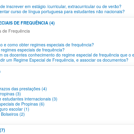
e inscrever em estágio /curricular, extracurricular ou de verão?
ntar curso de língua portuguesa para estudantes não nacionais?
ECIAIS DE FREQUÊNCIA (4)
s de Frequência
o e como obter regimes especiais de frequência?
 regimes especiais de frequência?
 os docentes conhecimento do regime especial de frequência que o 
dir um Regime Especial de Frequência, e associar os documentos?
)
prazos das prestações (4)
ropinas (3)
 estudantes internacionais (3)
peciais de Propinas (6)
guro escolar (1)
Bolseiros (2)
(7)