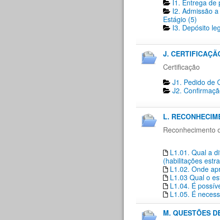
I1. Entrega de 
I2. Admissão a
Estágio (5)
I3. Depósito le
J. CERTIFICAÇÃO
Certificação
J1. Pedido de C
J2. Confirmaçã
L. RECONHECIM
Reconhecimento de
L1.01. Qual a d
(habilitações estr
L1.02. Onde apr
L1.03 Qual o es
L1.04. É possí
L1.05. É necess
M. QUESTÕES D