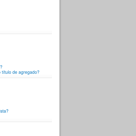
s?
 título de agregado?
ista?