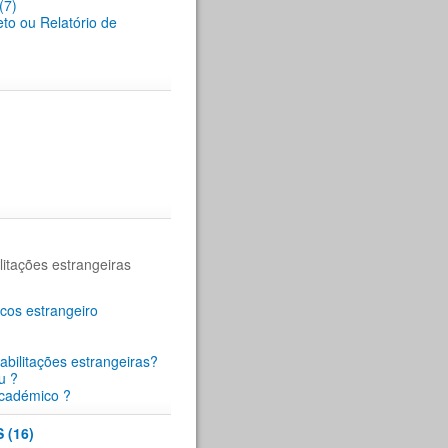
(7)
eto ou Relatório de
itações estrangeiras
cos estrangeiro
abilitações estrangeiras?
u ?
académico ?
(16)