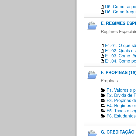
D5. Como se pod
D6. Como freque
E. REGIMES ESP
Regimes Especiai
E1.01. O que sã
E1.02. Quais os
E1.03. Como têm
E1.04. Como pe
F. PROPINAS (19
Propinas
F1. Valores e 
F2. Dívida de P
F3. Propinas de
F4. Regimes es
F5. Taxas e se
F6. Estudantes 
G. CREDITAÇÃO 