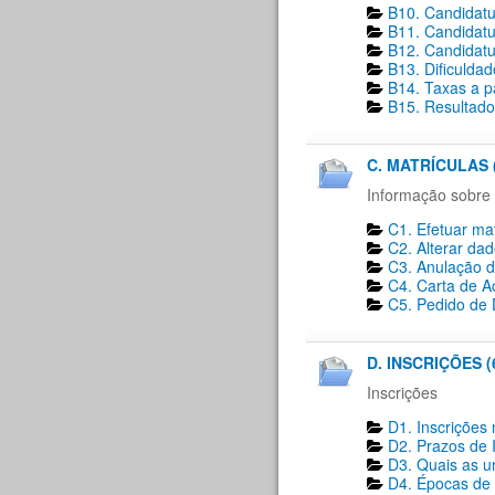
B10. Candidatu
B11. Candidatu
B12. Candidatu
B13. Dificulda
B14. Taxas a p
B15. Resultado
C. MATRÍCULAS 
Informação sobre 
C1. Efetuar mat
C2. Alterar dad
C3. Anulação d
C4. Carta de A
C5. Pedido de D
D. INSCRIÇÕES (
Inscrições
D1. Inscrições 
D2. Prazos de I
D3. Quais as un
D4. Épocas de i