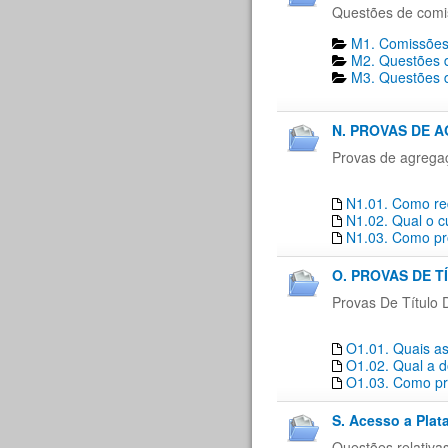
Questões de comi
M1. Comissões
M2. Questões d
M3. Questões d
N. PROVAS DE 
Provas de agrega
N1.01. Como re
N1.02. Qual o c
N1.03. Como pro
O. PROVAS DE T
Provas De Título 
O1.01. Quais as
O1.02. Qual a d
O1.03. Como pro
S. Acesso a Plat
Questões relativa