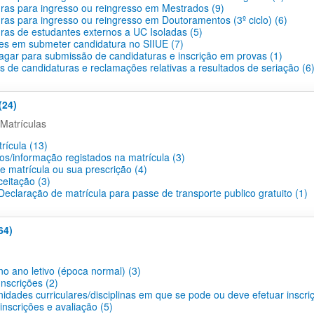
ras para ingresso ou reingresso em Mestrados (9)
ras para ingresso ou reingresso em Doutoramentos (3º ciclo) (6)
ras de estudantes externos a UC Isoladas (5)
des em submeter candidatura no SIIUE (7)
agar para submissão de candidaturas e inscrição em provas (1)
s de candidaturas e reclamações relativas a resultados de seriação (6
(24)
Matrículas
rícula (13)
os/informação registados na matrícula (3)
e matrícula ou sua prescrição (4)
ceitação (3)
eclaração de matrícula para passe de transporte publico gratuito (1)
64)
no ano letivo (época normal) (3)
nscrições (2)
idades curriculares/disciplinas em que se pode ou deve efetuar inscri
nscrições e avaliação (5)