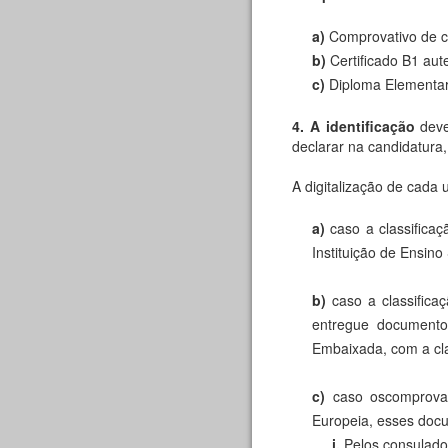
a)
Comprovativo de c
b)
Certificado B1 aut
c)
Diploma Elementar
4. A identificação
deve
declarar na candidatura
A digitalização de cada
a)
caso a classifica
Instituição de Ensino
b)
caso a classific
entregue documento 
Embaixada, com a cla
c)
caso oscomprovat
Europeia, esses docu
i.
Pelos consulado