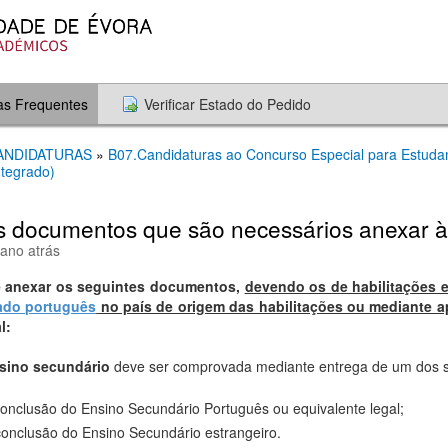
as Frequentes
Verificar Estado do Pedido
CANDIDATURAS
»
B07.Candidaturas ao Concurso Especial para Estudant
ntegrado)
s documentos que são necessários anexar à
 ano atrás
e anexar os seguintes
documentos
,
devendo os de habilitações e
ado português
no país de origem das habilitações ou mediante 
l:
nsino secundário
deve ser comprovada mediante entrega de um dos 
nclusão do Ensino Secundário Português ou equivalente legal;
onclusão do Ensino Secundário estrangeiro.