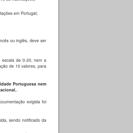
itações em Portugal;
ncês ou inglês, deve ser
a escala de 0-20, nem a
ação de 10 valores, para
lidade Portuguesa nem
nacional
.
.
ocumentação exigida foi
da, sendo notificado da