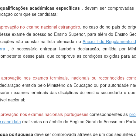
 qualificações académicas específicas
, devem ser comprovadas 
ficação com que se candidata:
provação no exame nacional estrangeiro
, no caso de no país de orig
 desse exame de acesso ao Ensino Superior, para além do Ensino Sec
ficações não constar na lista elencada no
Anexo I do Regulamento d
ora
, é necessário entregar também declaração, emitida por Min
 competente desse país, que comprove as condições exigidas para ac
aprovação nos exames terminais, nacionais ou reconhecidos como 
declaração emitida pelo Ministério da Educação ou por autoridade n
serem exames terminais das disciplinas do ensino secundário e que
vel nacional;
aprovação nos exames nacionais portugueses
correspondentes às
pro
e candidata
realizadas no âmbito do Regime Geral de Acesso em Portu
íngua portuguesa
deve ser comprovada através de um dos seguintes 