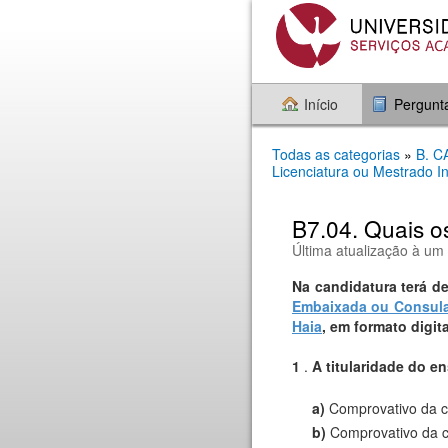
Início
Pergunt
Todas as categorias
»
B. 
Licenciatura ou Mestrado I
B7.04. Quais o
Última atualização à um
Na candidatura terá d
Embaixada ou Consul
Haia
, em formato digita
1
.
A titularidade do e
a)
Comprovativo da co
b)
Comprovativo da c