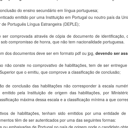
onclusão do ensino secundário em língua portuguesa;
enticado emitido por uma Instituição em Portugal ou noutro país da Un
 de Português Língua Estrangeira (DEPLE);
 ser comprovada através de cópia de documento de identificação, 
, sob compromisso de honra, que não tem nacionalidade portuguesa.
 um dos documentos deve ser em formato pdf ou jpg,
devendo ser as
ção não conste no comprovativo de habilitações, tem de ser entregue
 Superior que o emitiu, que comprove a classificação de conclusão;
ação de conclusão das habilitações não corresponder à escala numér
emitido pela Instituição de origem das habilitações, por Ministé
ssificação máxima dessa escala e a classificação mínima a que corr
ivos de habilitações, tenham sido emitidos por uma entidade de
mentos têm de ser autenticados por uma das seguintes formas:
s ou embaixadas de Portugal no país de origem onde o candidato obtev