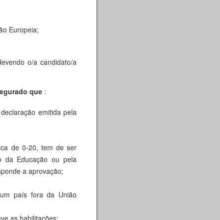
ião Europeia;
devendo o/a candidato/a
segurado que
:
 declaração emitida pela
ica de 0-20, tem de ser
rio da Educação ou pela
esponde a aprovação;
 um país fora da União
e as habilitações;