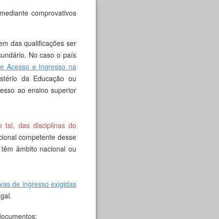
mediante comprovativos
em das qualificações ser
undário. No caso o país
e Acesso e Ingresso na
istério da Educação ou
esso ao ensino superior
tal, das disciplinas do
acional competente desse
 têm âmbito nacional ou
vas de ingresso exigidas
gal.
documentos: