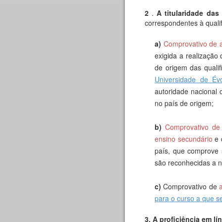
2
.
A titularidade das
correspondentes à quali
a)
Comprovativo de a
exigida a realização
de origem das quali
Universidade de Év
autoridade nacional
no país de origem;
b)
Comprovativo de 
ensino secundário
e 
país, que comprove 
são reconhecidas a ní
c)
Comprovativo de
para o curso a que s
3.
A proficiência em l