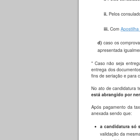
ii.
Pelos consulad
iii.
Com
Apostilh
d)
caso os comprovat
apresentada igualme
* Caso não seja entreg
entrega dos documentos 
fins de seriação e para c
No ato de candidatura 
está abrangido por ne
Após pagamento da taxa
anexada sendo que:
a candidatura só 
validação da mesma