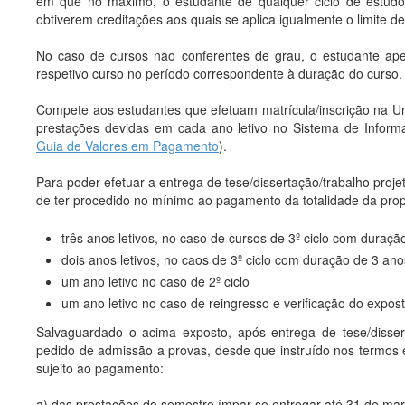
em que no máximo, o estudante de qualquer ciclo de estudo
obtiverem creditações aos quais se aplica igualmente o limite 
No caso de cursos não conferentes de grau, o estudante a
respetivo curso no período correspondente à duração do curso.
Compete aos estudantes que efetuam matrícula/inscrição na Uni
prestações devidas em cada ano letivo no Sistema de Informa
Guia de Valores em Pagamento
).
Para poder efetuar a entrega de tese/dissertação/trabalho projet
de ter procedido no mínimo ao pagamento da totalidade da pro
três anos letivos, no caso de cursos de 3º ciclo com duraçã
dois anos letivos, no caos de 3º ciclo com duração de 3 ano
um ano letivo no caso de 2º ciclo
um ano letivo no caso de reingresso e verificação do expos
Salvaguardado o acima exposto, após entrega de tese/disserta
pedido de admissão a provas, desde que instruído nos termos es
sujeito ao pagamento:
a) das prestações do semestre ímpar se entregar até 31 de mar