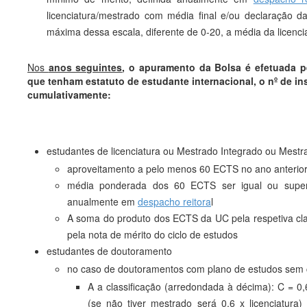
licenciatura/mestrado com média final e/ou declaração 
máxima dessa escala, diferente de 0-20, a média da licenc
Nos
anos seguintes
, o apuramento da Bolsa é efetuada p
que tenham estatuto de estudante internacional, o
nº de in
cumulativamente:
estudantes de licenciatura ou Mestrado Integrado ou Mestr
aproveitamento a pelo menos 60 ECTS no ano anterio
média ponderada dos 60 ECTS ser igual ou superio
anualmente em
despacho reitora
l
A soma do produto dos ECTS da UC pela respetiva clas
pela nota de mérito do ciclo de estudos
estudantes de doutoramento
no caso de doutoramentos com plano de estudos sem 
A a classificação (arredondada à décima): C = 0
(se não tiver mestrado será 0,6 x licenciatura)