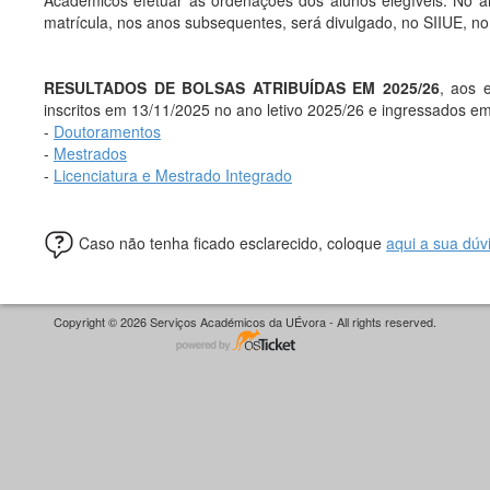
Académicos efetuar as ordenações dos alunos elegíveis. No an
matrícula, nos anos subsequentes, será divulgado, no SIIUE, no 
RESULTADOS DE BOLSAS ATRIBUÍDAS EM 2025/26
, aos 
inscritos em 13/11/2025 no ano letivo 2025/26 e ingressados em
-
Doutoramentos
-
Mestrados
-
Licenciatura e Mestrado Integrado
Caso não tenha ficado esclarecido, coloque
aqui a sua dúv
Copyright © 2026 Serviços Académicos da UÉvora - All rights reserved.