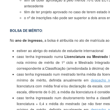
têm de obter aprovação a pelo menos 70% dos ECTS d
antecedente
têm de ter projeto aprovado no caso de terem estado 
o nº de inscrições não pode ser superior a dois anos 
BOLSA DE MÉRITO
:
No
ano de ingresso
,
a bolsa é atribuída no ato de matrícula a
estiver ao abrigo do estatuto de estudante internacional
caso tenha ingressado numa
Licenciatura ou Mestrado 
nota mínimo de mérito de 1º ciclo e Mestrado Integra
correspondente a:Classificação (arredondada à décima) de 
caso tenha ingressado num mestrado tenha média da licenci
mínimo de mérito, definida anualmente em
despacho re
licenciatura com média final e/ou declaração da escala. 
escala, diferente de 0-20, a média da licenciatura é consid
caso tenha ingressado num doutoramento tenha a classi
licenciatura + 0,4 x média do mestrado (se não tiver mest
mínimo de mérito, definida anualmente em
despacho re