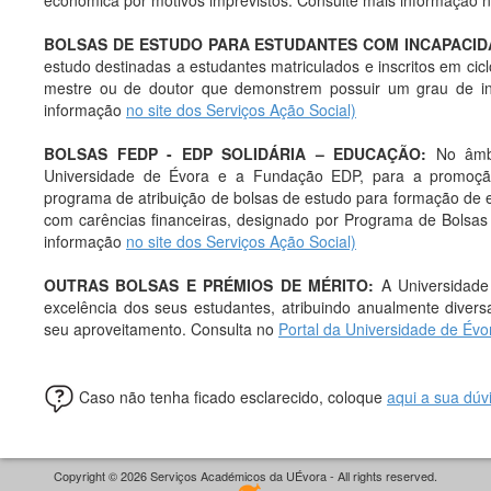
económica por motivos imprevistos. Consulte mais informação 
BOLSAS DE
ESTUDO PARA ESTUDANTES COM INCAPACIDA
estudo destinadas a estudantes matriculados e inscritos em cic
mestre ou de doutor que demonstrem possuir um grau de in
informação
no site dos Serviços Ação Social)
BOLSAS FEDP - EDP SOLIDÁRIA – EDUCAÇÃO:
No âmb
Universidade de Évora e a Fundação EDP, para a promoção
programa de atribuição de bolsas de estudo para formação de 
com carências financeiras, designado por Programa de Bolsas
informação
no site dos Serviços Ação Social)
OUTRAS BOLSAS E PRÉMIOS DE MÉRITO:
A Universidade 
excelência dos seus estudantes, atribuindo anualmente diver
seu aproveitamento. Consulta no
Portal da Universidade de Évo
Caso não tenha ficado esclarecido, coloque
aqui a sua dúv
Copyright © 2026 Serviços Académicos da UÉvora - All rights reserved.