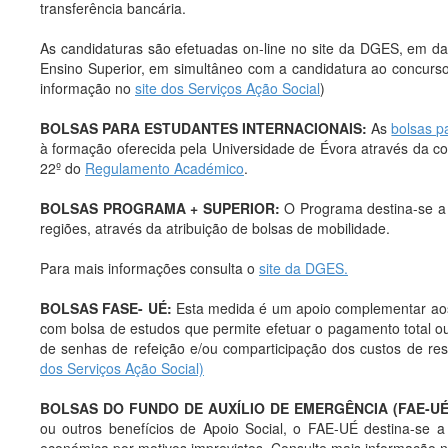
transferência bancária.
As candidaturas são efetuadas on-line no site da DGES, em dat
Ensino Superior, em simultâneo com a candidatura ao concurso
informação no
site dos Serviços Ação Social
)
BOLSAS PARA ESTUDANTES INTERNACIONAIS:
As
bolsas p
à formação oferecida pela Universidade de Évora através da co
22º do
Regulamento Académico
.
BOLSAS PROGRAMA + SUPERIOR:
O Programa destina-se a 
regiões, através da atribuição de bolsas de mobilidade.
Para mais informações consulta o
site da DGES.
BOLSAS FASE- UÉ:
Esta medida é um apoio complementar ao
com bolsa de estudos que permite efetuar o pagamento total ou 
de senhas de refeição e/ou comparticipação dos custos de res
dos Serviços Ação Social)
BOLSAS DO FUNDO DE AUXÍLIO DE EMERGÊNCIA (FAE-UÉ
ou outros benefícios de Apoio Social, o FAE-UÉ destina-se a