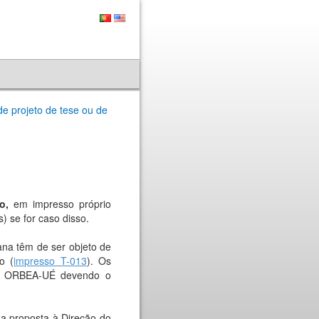
de projeto de tese ou de
ho,
em impresso próprio
) se for caso disso.
na têm de ser objeto de
o (
impresso T-013
). Os
do ORBEA-UÉ devendo o
ua proposta à Direção do