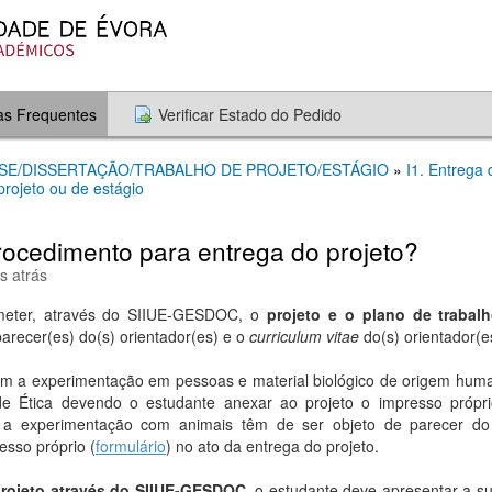
as Frequentes
Verificar Estado do Pedido
TESE/DISSERTAÇÃO/TRABALHO DE PROJETO/ESTÁGIO
»
I1. Entrega 
projeto ou de estágio
procedimento para entrega do projeto?
s atrás
meter, através do SIIUE-GESDOC, o
projeto e o plano de trabal
parecer(es) do(s) orientador(es) e o
curriculum vitae
do(s) orientador(es
am a experimentação em pessoas e material biológico de origem huma
e Ética devendo o estudante anexar ao projeto o impresso própri
m a experimentação com animais têm de ser objeto de parecer 
esso próprio (
formulário
) no ato da entrega do projeto.
projeto através do SIIUE-GESDOC
, o estudante deve apresentar a s