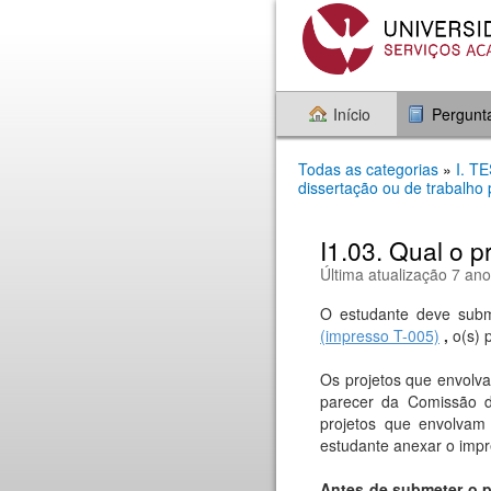
Início
Pergunt
Todas as categorias
»
I. 
dissertação ou de trabalho 
I1.03. Qual o 
Última atualização 7 ano
O estudante deve sub
(impresso T-005)
,
o(s) 
Os projetos que envolv
parecer da Comissão d
projetos que envolva
estudante anexar o impr
Antes de submeter o 