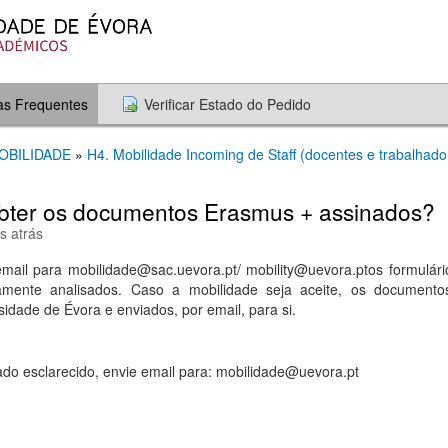
as Frequentes
Verificar Estado do Pedido
MOBILIDADE
»
H4. Mobilidade Incoming de Staff (docentes e trabalhad
bter os documentos Erasmus + assinados?
s atrás
mail para mobilidade@sac.uevora.pt/ mobility@uevora.ptos formulário
mente analisados. Caso a mobilidade seja aceite, os documento
idade de Évora e enviados, por email, para si.
do esclarecido, envie email para: mobilidade@uevora.pt