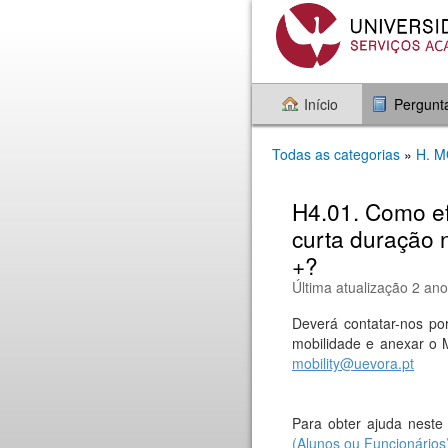
Início
Pergunt
Todas as categorias
»
H. 
H4.01. Como ef
curta duração 
+?
Última atualização 2 ano
Deverá contatar-nos por
mobilidade e anexar o M
mobility@uevora.pt
Para obter ajuda neste
(Alunos ou Funcionários