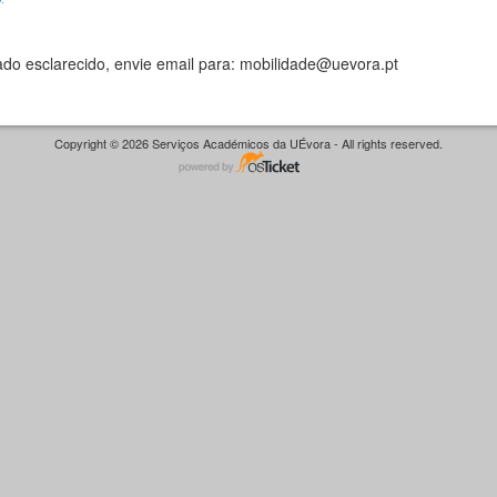
do esclarecido, envie email para: mobilidade@uevora.pt
Copyright © 2026 Serviços Académicos da UÉvora - All rights reserved.