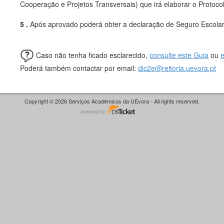
Cooperação e Projetos Transversais) que irá elaborar o Protocol
5 .
Após aprovado poderá obter a declaração de Seguro Escolar
Caso não tenha ficado esclarecido,
consulte este Guia
ou
e
Poderá também contactar por email:
dic2e@reitoria.uevora.pt
Copyright © 2026 Serviços Académicos da UÉvora - All rights reserved.