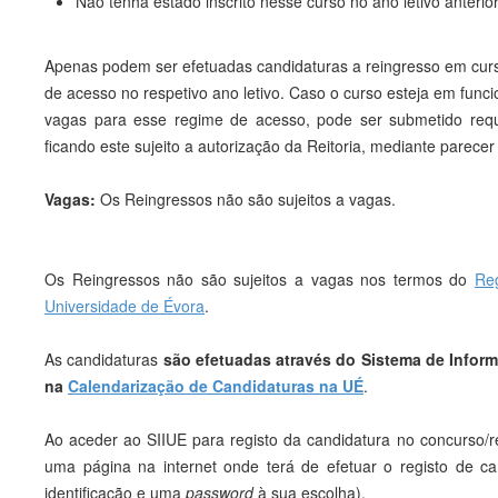
Não tenha estado inscrito nesse curso no ano letivo anteri
Apenas podem ser efetuadas candidaturas a reingresso em curs
de acesso no respetivo ano letivo. Caso o curso esteja em func
vagas para esse regime de acesso, pode ser submetido req
ficando este sujeito a autorização da Reitoria, mediante parece
Vagas:
Os Reingressos não são sujeitos a vagas.
Os Reingressos não são sujeitos a vagas nos termos do
Re
Universidade de Évora
.
As candidaturas
são efetuadas através do Sistema de Inform
na
Calendarização de Candidaturas na UÉ
.
Ao aceder ao SIIUE para registo da candidatura no concurso/r
uma página na internet onde terá de efetuar o registo de ca
identificação e uma
password
à sua escolha).