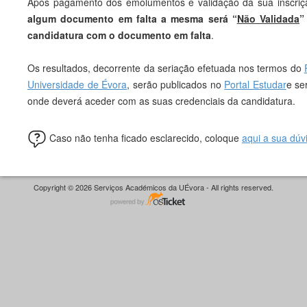
Após pagamento dos emolumentos e validação da sua inscrição
algum documento em falta a mesma será “
Não Validada
”
candidatura com o documento em falta
.
Os resultados, decorrente da seriação efetuada nos termos do
Universidade de Évora
, serão publicados no
Portal Estudar
e se
onde deverá aceder com as suas credenciais da candidatura.
Caso não tenha ficado esclarecido, coloque
aqui a sua dúv
Copyright © 2026 Serviços Académicos da UÉvora - All rights reserved.