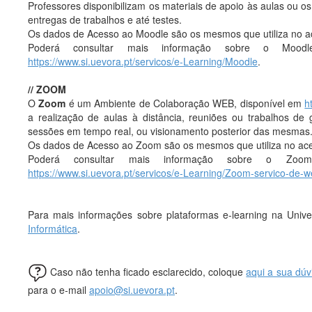
Professores disponibilizam os materiais de apoio às aulas ou 
entregas de trabalhos e até testes.
Os dados de Acesso ao Moodle são os mesmos que utiliza no a
Poderá consultar mais informação sobre o Moodl
https://www.si.uevora.pt/servicos/e-Learning/Moodle
.
// ZOOM
O
Zoom
é um Ambiente de Colaboração WEB, disponível em
h
a realização de aulas à distância, reuniões ou trabalhos de 
sessões em tempo real, ou visionamento posterior das mesmas
Os dados de Acesso ao Zoom são os mesmos que utiliza no ace
Poderá consultar mais informação sobre o Zoom
https://www.si.uevora.pt/servicos/e-Learning/Zoom-servico-de-
Para mais informações sobre plataformas e-learning na Univ
Informática
.
Caso não tenha ficado esclarecido, coloque
aqui a sua dúv
para o e-mail
apoio@si.uevora.pt
.