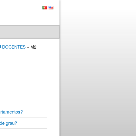
OU DOCENTES
» M2.
partamentos?
e de grau?