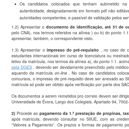
Os candidatos colocados que tenham submetido na s
autenticidade, designadamente em formato pdf não editável
autoridades competentes, e passível de validação pelos ser
1.2) Apresentar o
documento de identificação, até 31 de
o
pelo CNA), nos termos referidos na alínea ) ou b) do ponto 1.1
apresentar, também, o correspondente visto.
1.3) Apresentar o
impresso do pré-requisito
, no caso de c
estudantes internacionais em curso de licenciatura ou mestrado
letivo da matrícula, nos termos da alínea a), do ponto 1.1. acim
pela DGES
, devendo ser devidamente preenchido pelo médico 
aquando da matrícula
on-line
. No caso de candidatos colocad
concursos, o impresso de pré-requisito deve ser anexado ao S
matrícula só pode ser obtido após verificação por parte dos SA
Os documentos a serem remetidos pro correio devem ser dirigi
Universidade de Évora, Largo dos Colegiais, Apartado 94, 7002
2)
Procede ao
pagamento da 1.ª prestação de propinas, tax
após matrícula, devendo consultar no SIIUE, com as credenc
“Valores a Pagamento”. Os prazos e formas de pagamento p