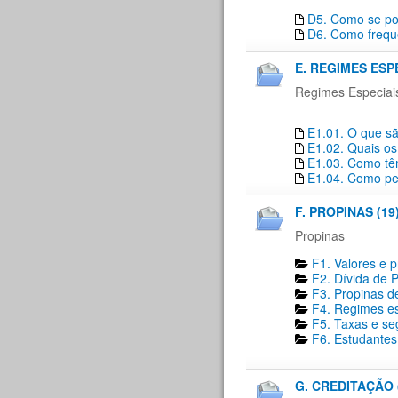
D5. Como se pod
D6. Como freque
E. REGIMES ESP
Regimes Especiai
E1.01. O que sã
E1.02. Quais os
E1.03. Como têm
E1.04. Como pe
F. PROPINAS (19
Propinas
F1. Valores e 
F2. Dívida de P
F3. Propinas de
F4. Regimes es
F5. Taxas e se
F6. Estudantes 
G. CREDITAÇÃO 