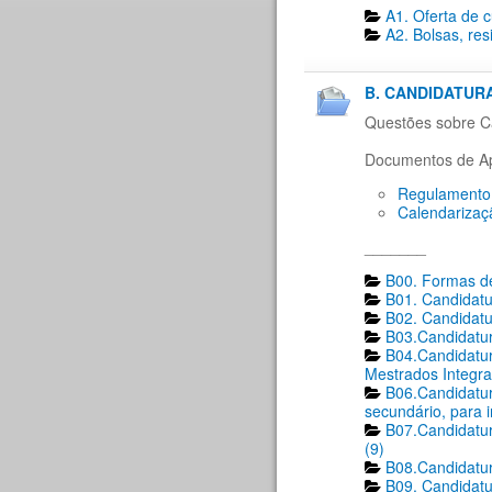
A1. Oferta de 
A2. Bolsas, res
B. CANDIDATURA
Questões sobre Ca
Documentos de Ap
Regulamento 
Calendarizaç
_______
B00. Formas de
B01. Candidatu
B02. Candidatu
B03.Candidatur
B04.Candidatur
Mestrados Integra
B06.Candidatur
secundário, para 
B07.Candidatur
(9)
B08.Candidatur
B09. Candidatu