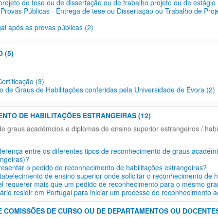
projeto de tese ou de dissertação ou de trabalho projeto ou de estágio 
 Provas Públicas - Entrega de tese ou Dissertação ou Trabalho de Proj
gal após as provas públicas (2)
 (5)
ertificação​ (3)
o de Graus de Habilitações conferidas pela Universidade de Évora (2)
ENTO DE HABILITAÇÕES ESTRANGEIRAS (12)
 graus académcios e diplomas de ensino superior estrangeiros / habil
iferença entre os diferentes tipos de reconhecimento de graus académi
angeiras)?
esentar o pedido de reconhecimento de habilitações estrangeiras?
tabelecimento de ensino superior onde solicitar o reconhecimento de h
vel requerer mais que um pedido de reconhecimento para o mesmo gra
ário residir em Portugal para iniciar um processo de reconhecimento 
E COMISSÕES DE CURSO OU DE DEPARTAMENTOS OU DOCENTES 