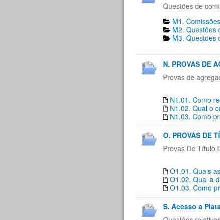
Questões de comi
M1. Comissões
M2. Questões d
M3. Questões d
N. PROVAS DE 
Provas de agrega
N1.01. Como re
N1.02. Qual o c
N1.03. Como pro
O. PROVAS DE T
Provas De Título 
O1.01. Quais as
O1.02. Qual a d
O1.03. Como pro
S. Acesso a Plat
Questões relativa