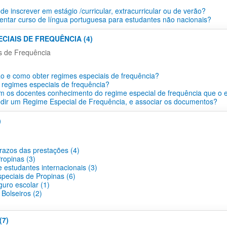
e inscrever em estágio /curricular, extracurricular ou de verão?
ntar curso de língua portuguesa para estudantes não nacionais?
ECIAIS DE FREQUÊNCIA (4)
s de Frequência
o e como obter regimes especiais de frequência?
 regimes especiais de frequência?
 os docentes conhecimento do regime especial de frequência que o 
dir um Regime Especial de Frequência, e associar os documentos?
)
prazos das prestações (4)
ropinas (3)
 estudantes internacionais (3)
peciais de Propinas (6)
guro escolar (1)
Bolseiros (2)
(7)