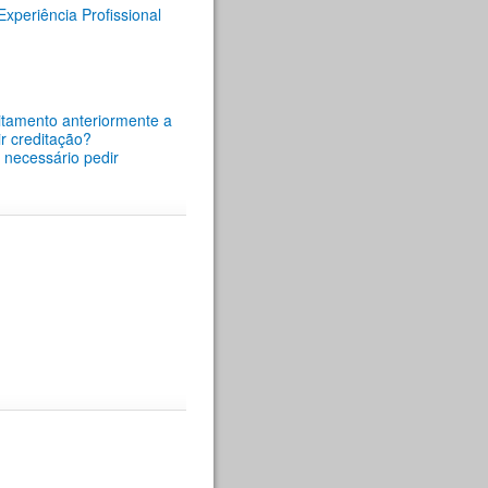
periência Profissional
itamento anteriormente a
r creditação?
é necessário pedir