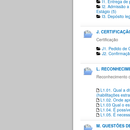
I1. Entrega de 
I2. Admissão a
Estágio (5)
I3. Depósito le
J. CERTIFICAÇÃO
Certificação
J1. Pedido de C
J2. Confirmaçã
L. RECONHECIM
Reconhecimento de
L1.01. Qual a d
(habilitações estr
L1.02. Onde apr
L1.03 Qual o es
L1.04. É possí
L1.05. É necess
M. QUESTÕES D