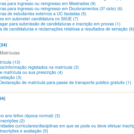
ras para ingresso ou reingresso em Mestrados (9)
ras para ingresso ou reingresso em Doutoramentos (3º ciclo) (6)
ras de estudantes externos a UC Isoladas (5)
des em submeter candidatura no SIIUE (7)
agar para submissão de candidaturas e inscrição em provas (1)
s de candidaturas e reclamações relativas a resultados de seriação (6
(24)
Matrículas
rícula (13)
os/informação registados na matrícula (3)
e matrícula ou sua prescrição (4)
ceitação (3)
eclaração de matrícula para passe de transporte publico gratuito (1)
64)
no ano letivo (época normal) (3)
nscrições (2)
idades curriculares/disciplinas em que se pode ou deve efetuar inscri
nscrições e avaliação (5)