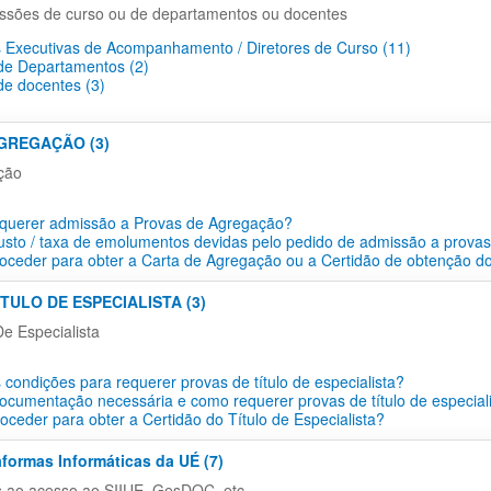
ssões de curso ou de departamentos ou docentes
 Executivas de Acompanhamento / Diretores de Curso (11)
e Departamentos​ (2)
e docentes​ (3)
AGREGAÇÃO (3)
ção
querer admissão a Provas de Agregação?
usto / taxa de emolumentos devidas pelo pedido de admissão a prova
ceder para obter a Carta de Agregação ou a Certidão de obtenção do
ÍTULO DE ESPECIALISTA (3)
De Especialista
 condições para requerer provas de título de especialista?
ocumentação necessária e como requerer provas de título de especial
ceder para obter a Certidão do Título de Especialista?
aformas Informáticas da UÉ (7)
s ao acesso ao SIIUE, GesDOC, etc...