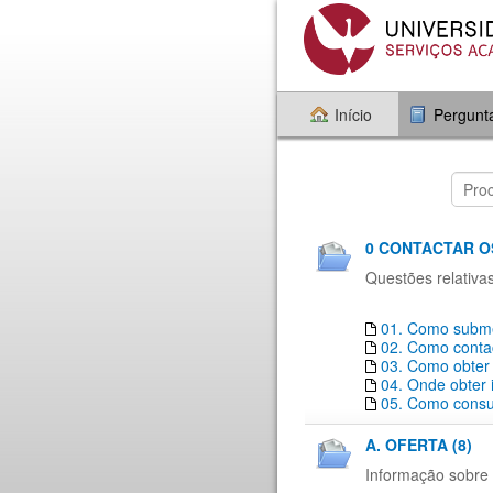
Início
Pergunt
0 CONTACTAR O
Questões relativa
01. Como subme
02. Como conta
03. Como obter
04. Onde obter
05. Como consul
A. OFERTA (8)
Informação sobre 