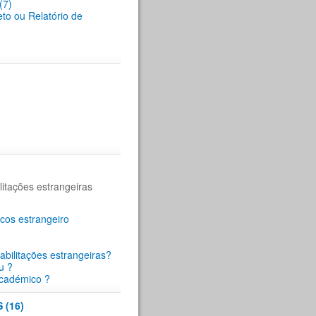
(7)
eto ou Relatório de
itações estrangeiras
cos estrangeiro
abilitações estrangeiras?
u ?
académico ?
(16)