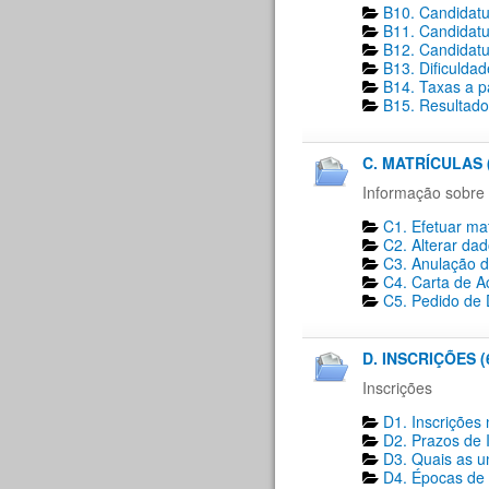
B10. Candidatu
B11. Candidatu
B12. Candidatu
B13. Dificulda
B14. Taxas a p
B15. Resultado
C. MATRÍCULAS 
Informação sobre 
C1. Efetuar mat
C2. Alterar dad
C3. Anulação d
C4. Carta de A
C5. Pedido de D
D. INSCRIÇÕES (
Inscrições
D1. Inscrições 
D2. Prazos de I
D3. Quais as un
D4. Épocas de i