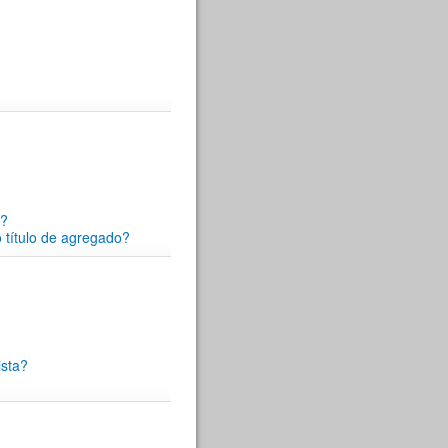
s?
 título de agregado?
ista?