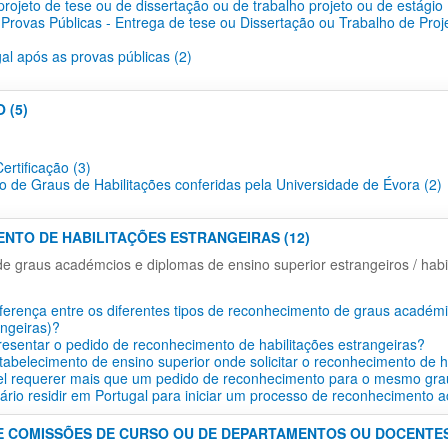
projeto de tese ou de dissertação ou de trabalho projeto ou de estágio 
 Provas Públicas - Entrega de tese ou Dissertação ou Trabalho de Proj
gal após as provas públicas (2)
 (5)
ertificação​ (3)
o de Graus de Habilitações conferidas pela Universidade de Évora (2)
ENTO DE HABILITAÇÕES ESTRANGEIRAS (12)
 graus académcios e diplomas de ensino superior estrangeiros / habil
iferença entre os diferentes tipos de reconhecimento de graus académi
angeiras)?
esentar o pedido de reconhecimento de habilitações estrangeiras?
tabelecimento de ensino superior onde solicitar o reconhecimento de h
vel requerer mais que um pedido de reconhecimento para o mesmo gra
ário residir em Portugal para iniciar um processo de reconhecimento 
E COMISSÕES DE CURSO OU DE DEPARTAMENTOS OU DOCENTES 