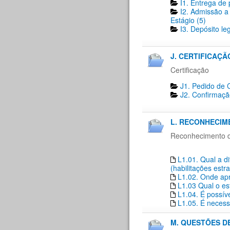
I1. Entrega de 
I2. Admissão a
Estágio (5)
I3. Depósito le
J. CERTIFICAÇÃO
Certificação
J1. Pedido de C
J2. Confirmaçã
L. RECONHECIM
Reconhecimento de
L1.01. Qual a d
(habilitações estr
L1.02. Onde apr
L1.03 Qual o es
L1.04. É possí
L1.05. É necess
M. QUESTÕES D