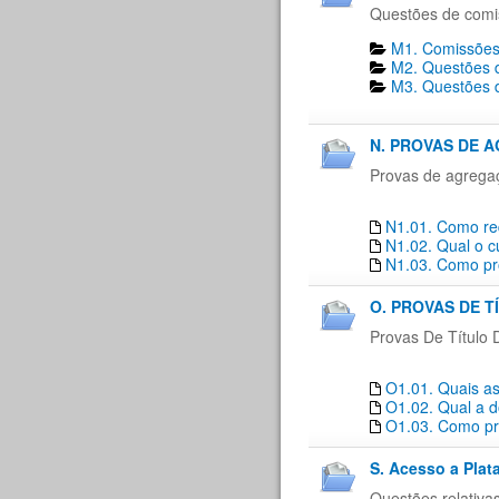
Questões de comi
M1. Comissões
M2. Questões d
M3. Questões d
N. PROVAS DE 
Provas de agrega
N1.01. Como re
N1.02. Qual o c
N1.03. Como pro
O. PROVAS DE T
Provas De Título 
O1.01. Quais as
O1.02. Qual a d
O1.03. Como pro
S. Acesso a Plat
Questões relativa