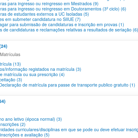
ras para ingresso ou reingresso em Mestrados (9)
ras para ingresso ou reingresso em Doutoramentos (3º ciclo) (6)
ras de estudantes externos a UC Isoladas (5)
des em submeter candidatura no SIIUE (7)
agar para submissão de candidaturas e inscrição em provas (1)
s de candidaturas e reclamações relativas a resultados de seriação (6
(24)
Matrículas
rícula (13)
os/informação registados na matrícula (3)
e matrícula ou sua prescrição (4)
ceitação (3)
eclaração de matrícula para passe de transporte publico gratuito (1)
64)
no ano letivo (época normal) (3)
nscrições (2)
idades curriculares/disciplinas em que se pode ou deve efetuar inscri
nscrições e avaliação (5)