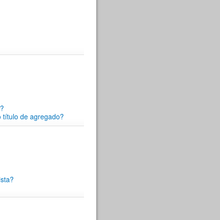
s?
 título de agregado?
ista?