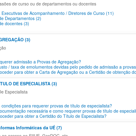
ssões de curso ou de departamentos ou docentes
 Executivas de Acompanhamento / Diretores de Curso (11)
e Departamentos​ (2)
e docentes​ (3)
AGREGAÇÃO (3)
ção
querer admissão a Provas de Agregação?
usto / taxa de emolumentos devidas pelo pedido de admissão a prova
ceder para obter a Carta de Agregação ou a Certidão de obtenção do
ÍTULO DE ESPECIALISTA (3)
De Especialista
 condições para requerer provas de título de especialista?
ocumentação necessária e como requerer provas de título de especial
ceder para obter a Certidão do Título de Especialista?
aformas Informáticas da UÉ (7)
s ao acesso ao SIIUE, GesDOC, etc...