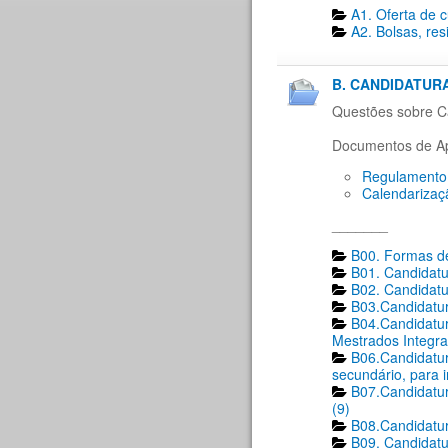
A1. Oferta de 
A2. Bolsas, res
B. CANDIDATURA
Questões sobre Ca
Documentos de Ap
Regulamento 
Calendarizaç
_______
B00. Formas de
B01. Candidatu
B02. Candidatu
B03.Candidatur
B04.Candidatur
Mestrados Integra
B06.Candidatur
secundário, para 
B07.Candidatur
(9)
B08.Candidatur
B09. Candidatu