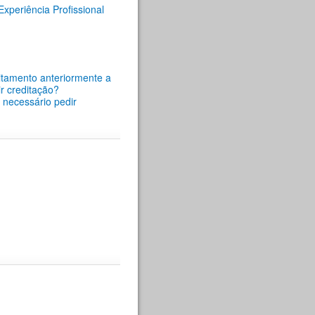
periência Profissional
itamento anteriormente a
r creditação?
é necessário pedir