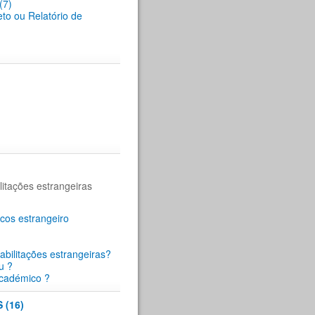
(7)
eto ou Relatório de
itações estrangeiras
cos estrangeiro
abilitações estrangeiras?
u ?
académico ?
(16)