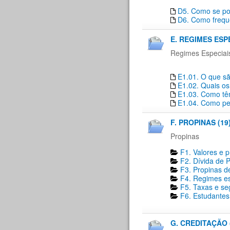
D5. Como se pod
D6. Como freque
E. REGIMES ESP
Regimes Especiai
E1.01. O que sã
E1.02. Quais os
E1.03. Como têm
E1.04. Como pe
F. PROPINAS (19
Propinas
F1. Valores e 
F2. Dívida de P
F3. Propinas de
F4. Regimes es
F5. Taxas e se
F6. Estudantes 
G. CREDITAÇÃO 