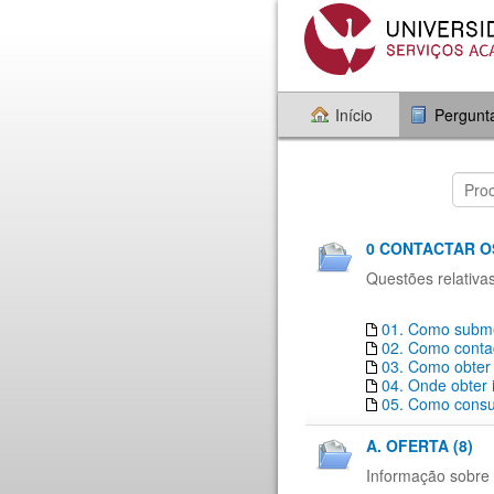
Início
Pergunt
0 CONTACTAR O
Questões relativa
01. Como subme
02. Como conta
03. Como obter
04. Onde obter
05. Como consul
A. OFERTA (8)
Informação sobre 