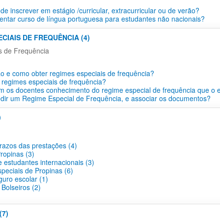
e inscrever em estágio /curricular, extracurricular ou de verão?
ntar curso de língua portuguesa para estudantes não nacionais?
ECIAIS DE FREQUÊNCIA (4)
s de Frequência
o e como obter regimes especiais de frequência?
 regimes especiais de frequência?
 os docentes conhecimento do regime especial de frequência que o 
dir um Regime Especial de Frequência, e associar os documentos?
)
prazos das prestações (4)
ropinas (3)
 estudantes internacionais (3)
peciais de Propinas (6)
guro escolar (1)
Bolseiros (2)
(7)