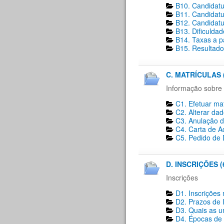
B10. Candidatu
B11. Candidatu
B12. Candidatu
B13. Dificulda
B14. Taxas a p
B15. Resultado
C. MATRÍCULAS 
Informação sobre 
C1. Efetuar mat
C2. Alterar dad
C3. Anulação d
C4. Carta de A
C5. Pedido de D
D. INSCRIÇÕES (
Inscrições
D1. Inscrições 
D2. Prazos de I
D3. Quais as un
D4. Épocas de i